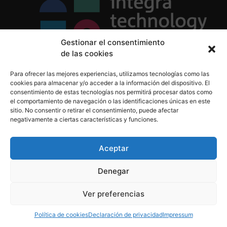
Gestionar el consentimiento
de las cookies
Política de Privacidad
Para ofrecer las mejores experiencias, utilizamos tecnologías como las
Política de Cookies
cookies para almacenar y/o acceder a la información del dispositivo. El
Aviso Legal
consentimiento de estas tecnologías nos permitirá procesar datos como
el comportamiento de navegación o las identificaciones únicas en este
sitio. No consentir o retirar el consentimiento, puede afectar
negativamente a ciertas características y funciones.
informacion@integratecnologia.es
910 607 564
Aceptar
Denegar
© 2023 INTEGRA Technology School. Todos los
Ver preferencias
derechos reservados
Política de cookies
Declaración de privacidad
Impressum