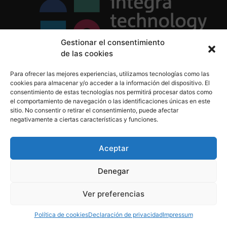
Gestionar el consentimiento
de las cookies
Política de Privacidad
Para ofrecer las mejores experiencias, utilizamos tecnologías como las
Política de Cookies
cookies para almacenar y/o acceder a la información del dispositivo. El
Aviso Legal
consentimiento de estas tecnologías nos permitirá procesar datos como
el comportamiento de navegación o las identificaciones únicas en este
sitio. No consentir o retirar el consentimiento, puede afectar
negativamente a ciertas características y funciones.
informacion@integratecnologia.es
910 607 564
Aceptar
Denegar
© 2023 INTEGRA Technology School. Todos los
Ver preferencias
derechos reservados
Política de cookies
Declaración de privacidad
Impressum