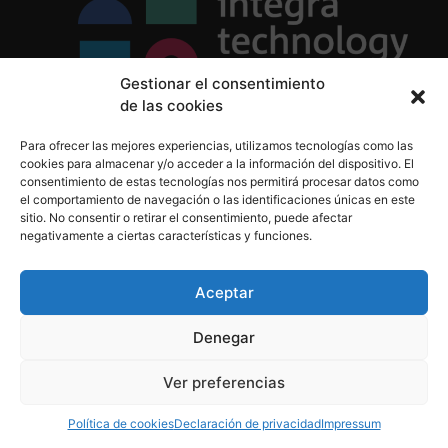
Gestionar el consentimiento
de las cookies
Política de Privacidad
Para ofrecer las mejores experiencias, utilizamos tecnologías como las
Política de Cookies
cookies para almacenar y/o acceder a la información del dispositivo. El
Aviso Legal
consentimiento de estas tecnologías nos permitirá procesar datos como
el comportamiento de navegación o las identificaciones únicas en este
sitio. No consentir o retirar el consentimiento, puede afectar
negativamente a ciertas características y funciones.
informacion@integratecnologia.es
910 607 564
Aceptar
Denegar
© 2023 INTEGRA Technology School. Todos los
Ver preferencias
derechos reservados
Política de cookies
Declaración de privacidad
Impressum