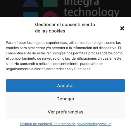
Gestionar el consentimiento
de las cookies
Política de Privacidad
Para ofrecer las mejores experiencias, utilizamos tecnologías como las
Política de Cookies
cookies para almacenar y/o acceder a la información del dispositivo. El
Aviso Legal
consentimiento de estas tecnologías nos permitirá procesar datos como
el comportamiento de navegación o las identificaciones únicas en este
sitio. No consentir o retirar el consentimiento, puede afectar
negativamente a ciertas características y funciones.
informacion@integratecnologia.es
910 607 564
Aceptar
Denegar
© 2023 INTEGRA Technology School. Todos los
Ver preferencias
derechos reservados
Política de cookies
Declaración de privacidad
Impressum