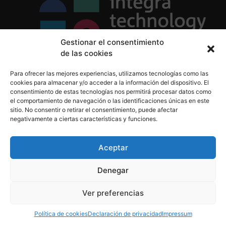
Gestionar el consentimiento
de las cookies
Política de Privacidad
Para ofrecer las mejores experiencias, utilizamos tecnologías como las
Política de Cookies
cookies para almacenar y/o acceder a la información del dispositivo. El
Aviso Legal
consentimiento de estas tecnologías nos permitirá procesar datos como
el comportamiento de navegación o las identificaciones únicas en este
sitio. No consentir o retirar el consentimiento, puede afectar
negativamente a ciertas características y funciones.
informacion@integratecnologia.es
910 607 564
Aceptar
Denegar
© 2023 INTEGRA Technology School. Todos los
Ver preferencias
derechos reservados
Política de cookies
Declaración de privacidad
Impressum