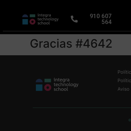
910 607
564
Gracias #4642
Políti
Polít
Aviso
©