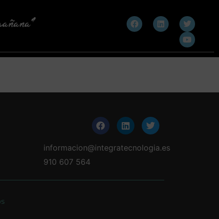
informacion@integratecnologia.es
910 607 564
os