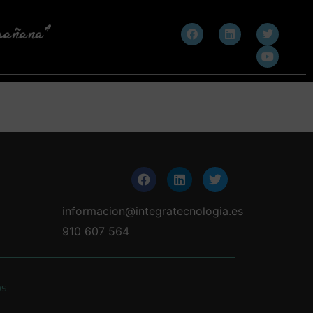
informacion@integratecnologia.es
910 607 564
os