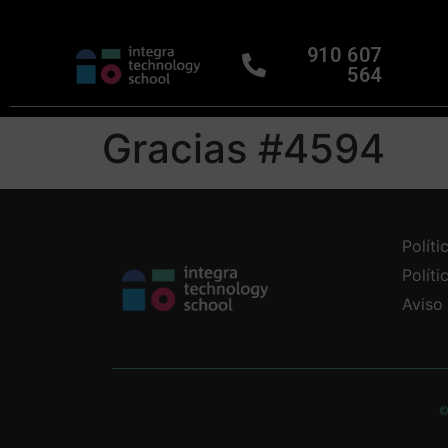
910 607
564
Gracias #4594
Políti
Polít
Aviso
©