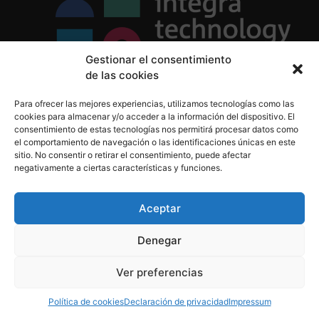
Gestionar el consentimiento
de las cookies
Política de Privacidad
Para ofrecer las mejores experiencias, utilizamos tecnologías como las
Política de Cookies
cookies para almacenar y/o acceder a la información del dispositivo. El
Aviso Legal
consentimiento de estas tecnologías nos permitirá procesar datos como
el comportamiento de navegación o las identificaciones únicas en este
sitio. No consentir o retirar el consentimiento, puede afectar
negativamente a ciertas características y funciones.
informacion@integratecnologia.es
910 607 564
Aceptar
Denegar
© 2023 INTEGRA Technology School. Todos los
Ver preferencias
derechos reservados
Política de cookies
Declaración de privacidad
Impressum