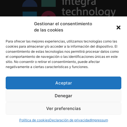
Gestionar el consentimiento
de las cookies
Política de Privacidad
Para ofrecer las mejores experiencias, utilizamos tecnologías como las
Política de Cookies
cookies para almacenar y/o acceder a la información del dispositivo. El
Aviso Legal
consentimiento de estas tecnologías nos permitirá procesar datos como
el comportamiento de navegación o las identificaciones únicas en este
sitio. No consentir o retirar el consentimiento, puede afectar
negativamente a ciertas características y funciones.
informacion@integratecnologia.es
910 607 564
Aceptar
Denegar
© 2023 INTEGRA Technology School. Todos los
Ver preferencias
derechos reservados
Política de cookies
Declaración de privacidad
Impressum