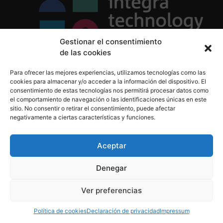
Gestionar el consentimiento
de las cookies
Política de Privacidad
Para ofrecer las mejores experiencias, utilizamos tecnologías como las
Política de Cookies
cookies para almacenar y/o acceder a la información del dispositivo. El
Aviso Legal
consentimiento de estas tecnologías nos permitirá procesar datos como
el comportamiento de navegación o las identificaciones únicas en este
sitio. No consentir o retirar el consentimiento, puede afectar
negativamente a ciertas características y funciones.
informacion@integratecnologia.es
910 607 564
Aceptar
Denegar
© 2023 INTEGRA Technology School. Todos los
Ver preferencias
derechos reservados
Política de cookies
Declaración de privacidad
Impressum