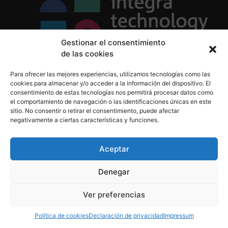
Gestionar el consentimiento
de las cookies
Política de Privacidad
Para ofrecer las mejores experiencias, utilizamos tecnologías como las
Política de Cookies
cookies para almacenar y/o acceder a la información del dispositivo. El
Aviso Legal
consentimiento de estas tecnologías nos permitirá procesar datos como
el comportamiento de navegación o las identificaciones únicas en este
sitio. No consentir o retirar el consentimiento, puede afectar
negativamente a ciertas características y funciones.
informacion@integratecnologia.es
910 607 564
Aceptar
Denegar
© 2023 INTEGRA Technology School. Todos los
Ver preferencias
derechos reservados
Política de cookies
Declaración de privacidad
Impressum