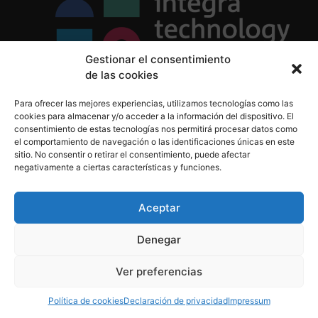
Gestionar el consentimiento
de las cookies
Política de Privacidad
Para ofrecer las mejores experiencias, utilizamos tecnologías como las
Política de Cookies
cookies para almacenar y/o acceder a la información del dispositivo. El
Aviso Legal
consentimiento de estas tecnologías nos permitirá procesar datos como
el comportamiento de navegación o las identificaciones únicas en este
sitio. No consentir o retirar el consentimiento, puede afectar
negativamente a ciertas características y funciones.
informacion@integratecnologia.es
910 607 564
Aceptar
Denegar
© 2023 INTEGRA Technology School. Todos los
Ver preferencias
derechos reservados
Política de cookies
Declaración de privacidad
Impressum