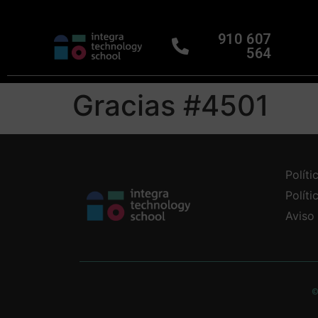
910 607
564
Gracias #4501
Políti
Polít
Aviso
©