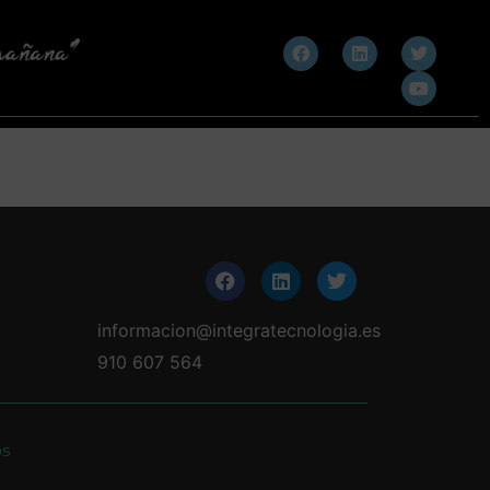
informacion@integratecnologia.es
910 607 564
os