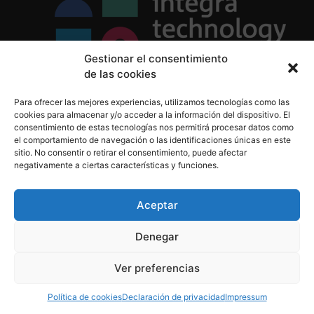
Gestionar el consentimiento
de las cookies
Política de Privacidad
Para ofrecer las mejores experiencias, utilizamos tecnologías como las
Política de Cookies
cookies para almacenar y/o acceder a la información del dispositivo. El
Aviso Legal
consentimiento de estas tecnologías nos permitirá procesar datos como
el comportamiento de navegación o las identificaciones únicas en este
sitio. No consentir o retirar el consentimiento, puede afectar
negativamente a ciertas características y funciones.
informacion@integratecnologia.es
910 607 564
Aceptar
Denegar
© 2023 INTEGRA Technology School. Todos los
Ver preferencias
derechos reservados
Política de cookies
Declaración de privacidad
Impressum