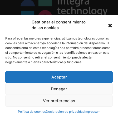
Gestionar el consentimiento
de las cookies
Política de Privacidad
Para ofrecer las mejores experiencias, utilizamos tecnologías como las
Política de Cookies
cookies para almacenar y/o acceder a la información del dispositivo. El
Aviso Legal
consentimiento de estas tecnologías nos permitirá procesar datos como
el comportamiento de navegación o las identificaciones únicas en este
sitio. No consentir o retirar el consentimiento, puede afectar
negativamente a ciertas características y funciones.
informacion@integratecnologia.es
910 607 564
Aceptar
Denegar
© 2023 INTEGRA Technology School. Todos los
Ver preferencias
derechos reservados
Política de cookies
Declaración de privacidad
Impressum