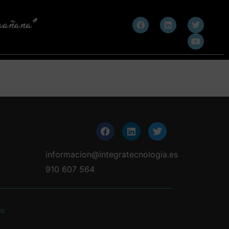
informacion@integratecnologia.es
910 607 564
os