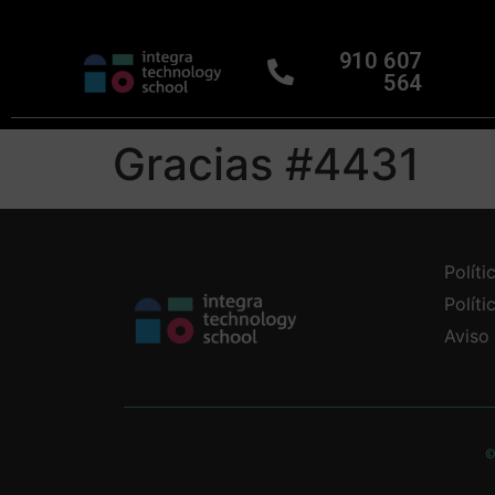
910 607
564
Gracias #4431
Políti
Polít
Aviso
©