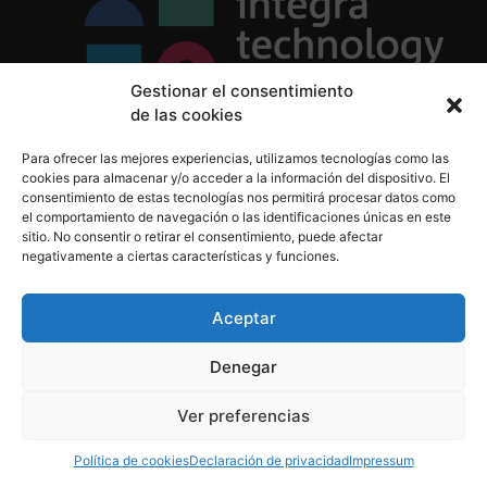
Gestionar el consentimiento
de las cookies
Política de Privacidad
Para ofrecer las mejores experiencias, utilizamos tecnologías como las
Política de Cookies
cookies para almacenar y/o acceder a la información del dispositivo. El
Aviso Legal
consentimiento de estas tecnologías nos permitirá procesar datos como
el comportamiento de navegación o las identificaciones únicas en este
sitio. No consentir o retirar el consentimiento, puede afectar
negativamente a ciertas características y funciones.
informacion@integratecnologia.es
910 607 564
Aceptar
Denegar
© 2023 INTEGRA Technology School. Todos los
Ver preferencias
derechos reservados
Política de cookies
Declaración de privacidad
Impressum