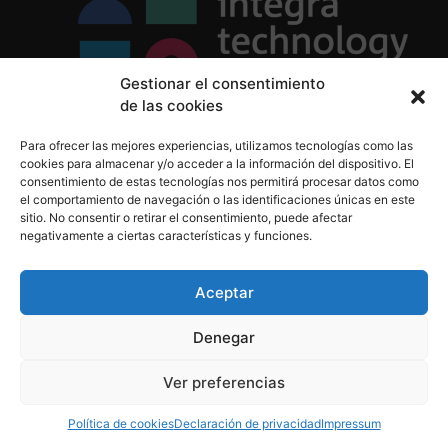
Gestionar el consentimiento
de las cookies
Política de Privacidad
Para ofrecer las mejores experiencias, utilizamos tecnologías como las
Política de Cookies
cookies para almacenar y/o acceder a la información del dispositivo. El
Aviso Legal
consentimiento de estas tecnologías nos permitirá procesar datos como
el comportamiento de navegación o las identificaciones únicas en este
sitio. No consentir o retirar el consentimiento, puede afectar
negativamente a ciertas características y funciones.
informacion@integratecnologia.es
910 607 564
Aceptar
Denegar
© 2023 INTEGRA Technology School. Todos los
Ver preferencias
derechos reservados
Política de cookies
Declaración de privacidad
Impressum