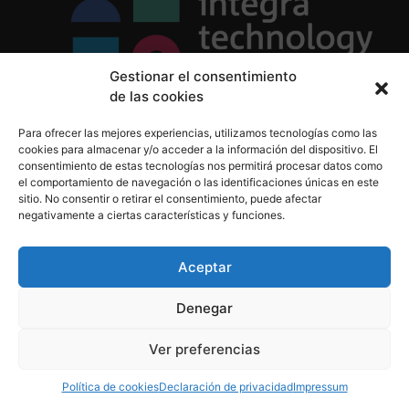
Gestionar el consentimiento
de las cookies
Política de Privacidad
Para ofrecer las mejores experiencias, utilizamos tecnologías como las
Política de Cookies
cookies para almacenar y/o acceder a la información del dispositivo. El
Aviso Legal
consentimiento de estas tecnologías nos permitirá procesar datos como
el comportamiento de navegación o las identificaciones únicas en este
sitio. No consentir o retirar el consentimiento, puede afectar
negativamente a ciertas características y funciones.
informacion@integratecnologia.es
910 607 564
Aceptar
Denegar
© 2023 INTEGRA Technology School. Todos los
Ver preferencias
derechos reservados
Política de cookies
Declaración de privacidad
Impressum