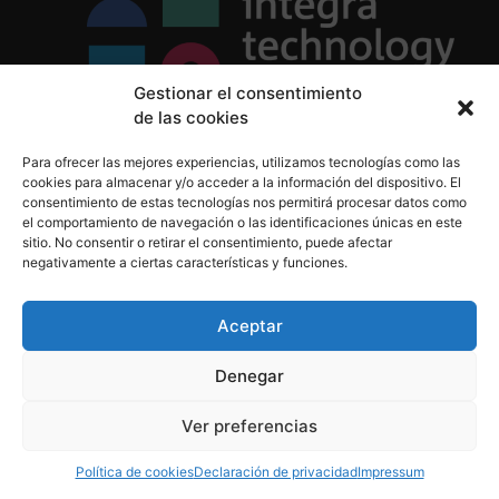
Gestionar el consentimiento
de las cookies
Política de Privacidad
Para ofrecer las mejores experiencias, utilizamos tecnologías como las
Política de Cookies
cookies para almacenar y/o acceder a la información del dispositivo. El
Aviso Legal
consentimiento de estas tecnologías nos permitirá procesar datos como
el comportamiento de navegación o las identificaciones únicas en este
sitio. No consentir o retirar el consentimiento, puede afectar
negativamente a ciertas características y funciones.
informacion@integratecnologia.es
910 607 564
Aceptar
Denegar
© 2023 INTEGRA Technology School. Todos los
Ver preferencias
derechos reservados
Política de cookies
Declaración de privacidad
Impressum