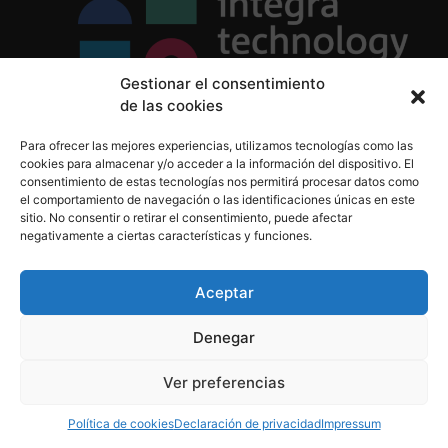
Gestionar el consentimiento
de las cookies
Política de Privacidad
Para ofrecer las mejores experiencias, utilizamos tecnologías como las
Política de Cookies
cookies para almacenar y/o acceder a la información del dispositivo. El
Aviso Legal
consentimiento de estas tecnologías nos permitirá procesar datos como
el comportamiento de navegación o las identificaciones únicas en este
sitio. No consentir o retirar el consentimiento, puede afectar
negativamente a ciertas características y funciones.
informacion@integratecnologia.es
910 607 564
Aceptar
Denegar
© 2023 INTEGRA Technology School. Todos los
Ver preferencias
derechos reservados
Política de cookies
Declaración de privacidad
Impressum