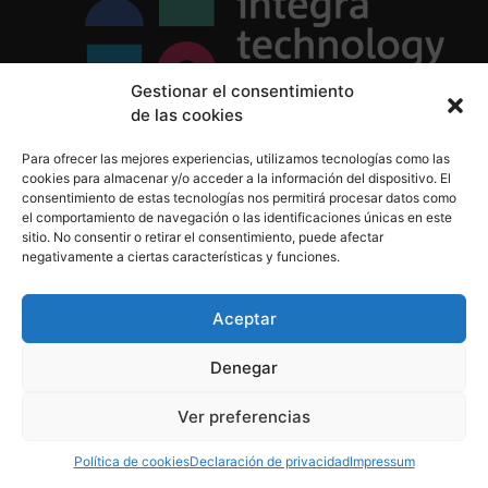
Gestionar el consentimiento
de las cookies
Política de Privacidad
Para ofrecer las mejores experiencias, utilizamos tecnologías como las
Política de Cookies
cookies para almacenar y/o acceder a la información del dispositivo. El
Aviso Legal
consentimiento de estas tecnologías nos permitirá procesar datos como
el comportamiento de navegación o las identificaciones únicas en este
sitio. No consentir o retirar el consentimiento, puede afectar
negativamente a ciertas características y funciones.
informacion@integratecnologia.es
910 607 564
Aceptar
Denegar
© 2023 INTEGRA Technology School. Todos los
Ver preferencias
derechos reservados
Política de cookies
Declaración de privacidad
Impressum