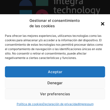
Gestionar el consentimiento
de las cookies
Política de Privacidad
Para ofrecer las mejores experiencias, utilizamos tecnologías como las
Política de Cookies
cookies para almacenar y/o acceder a la información del dispositivo. El
Aviso Legal
consentimiento de estas tecnologías nos permitirá procesar datos como
el comportamiento de navegación o las identificaciones únicas en este
sitio. No consentir o retirar el consentimiento, puede afectar
negativamente a ciertas características y funciones.
informacion@integratecnologia.es
910 607 564
Aceptar
Denegar
© 2023 INTEGRA Technology School. Todos los
Ver preferencias
derechos reservados
Política de cookies
Declaración de privacidad
Impressum