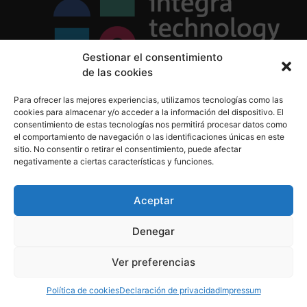
Gestionar el consentimiento
de las cookies
Política de Privacidad
Para ofrecer las mejores experiencias, utilizamos tecnologías como las
Política de Cookies
cookies para almacenar y/o acceder a la información del dispositivo. El
Aviso Legal
consentimiento de estas tecnologías nos permitirá procesar datos como
el comportamiento de navegación o las identificaciones únicas en este
sitio. No consentir o retirar el consentimiento, puede afectar
negativamente a ciertas características y funciones.
informacion@integratecnologia.es
910 607 564
Aceptar
Denegar
© 2023 INTEGRA Technology School. Todos los
Ver preferencias
derechos reservados
Política de cookies
Declaración de privacidad
Impressum