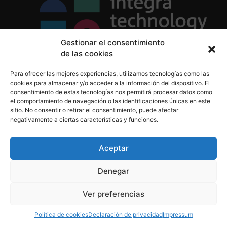
Gestionar el consentimiento
de las cookies
Política de Privacidad
Para ofrecer las mejores experiencias, utilizamos tecnologías como las
Política de Cookies
cookies para almacenar y/o acceder a la información del dispositivo. El
Aviso Legal
consentimiento de estas tecnologías nos permitirá procesar datos como
el comportamiento de navegación o las identificaciones únicas en este
sitio. No consentir o retirar el consentimiento, puede afectar
negativamente a ciertas características y funciones.
informacion@integratecnologia.es
910 607 564
Aceptar
Denegar
© 2023 INTEGRA Technology School. Todos los
Ver preferencias
derechos reservados
Política de cookies
Declaración de privacidad
Impressum