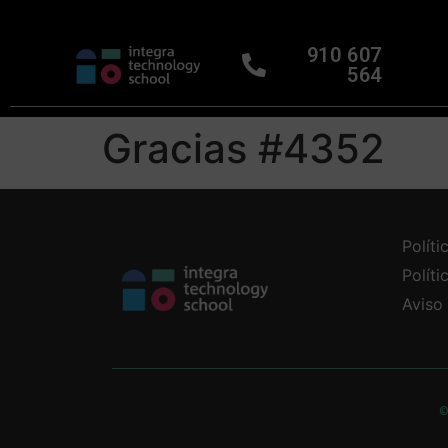
910 607
564
Gracias #4352
Políti
Polít
Aviso
©