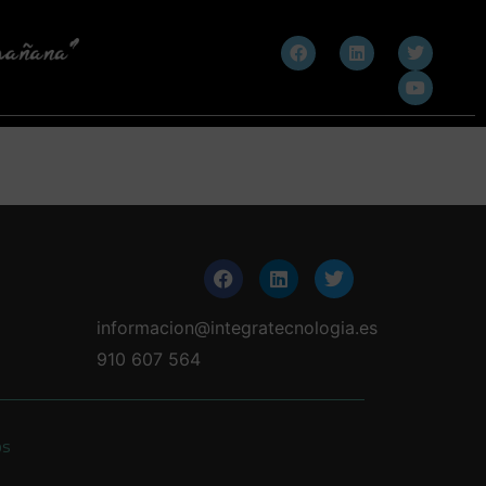
informacion@integratecnologia.es
910 607 564
os