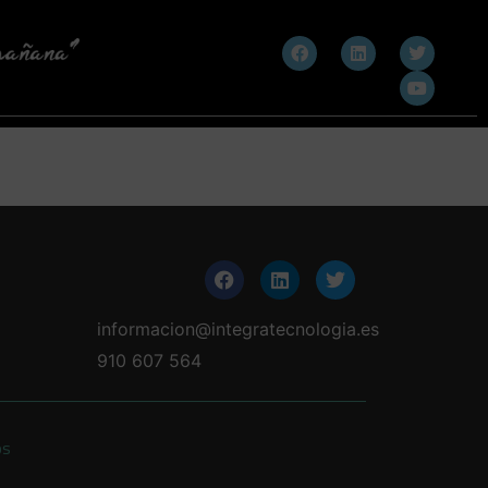
informacion@integratecnologia.es
910 607 564
os