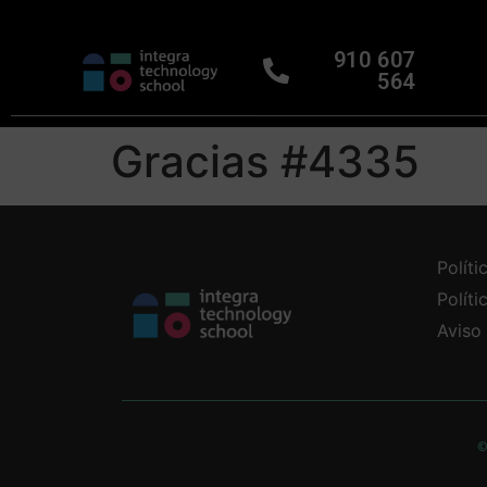
910 607
564
Gracias #4335
Políti
Polít
Aviso
©