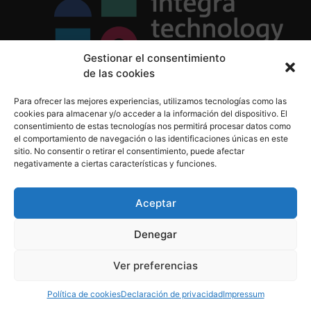
Gestionar el consentimiento
de las cookies
Política de Privacidad
Para ofrecer las mejores experiencias, utilizamos tecnologías como las
Política de Cookies
cookies para almacenar y/o acceder a la información del dispositivo. El
Aviso Legal
consentimiento de estas tecnologías nos permitirá procesar datos como
el comportamiento de navegación o las identificaciones únicas en este
sitio. No consentir o retirar el consentimiento, puede afectar
negativamente a ciertas características y funciones.
informacion@integratecnologia.es
910 607 564
Aceptar
Denegar
© 2023 INTEGRA Technology School. Todos los
Ver preferencias
derechos reservados
Política de cookies
Declaración de privacidad
Impressum