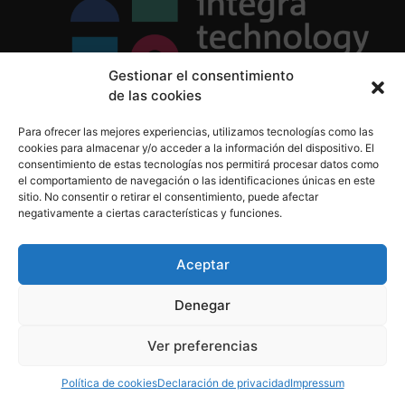
Gestionar el consentimiento
de las cookies
Política de Privacidad
Para ofrecer las mejores experiencias, utilizamos tecnologías como las
Política de Cookies
cookies para almacenar y/o acceder a la información del dispositivo. El
Aviso Legal
consentimiento de estas tecnologías nos permitirá procesar datos como
el comportamiento de navegación o las identificaciones únicas en este
sitio. No consentir o retirar el consentimiento, puede afectar
negativamente a ciertas características y funciones.
informacion@integratecnologia.es
910 607 564
Aceptar
Denegar
© 2023 INTEGRA Technology School. Todos los
Ver preferencias
derechos reservados
Política de cookies
Declaración de privacidad
Impressum