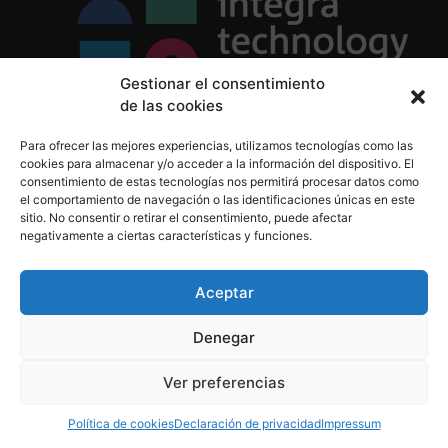
Gestionar el consentimiento
de las cookies
Política de Privacidad
Para ofrecer las mejores experiencias, utilizamos tecnologías como las
Política de Cookies
cookies para almacenar y/o acceder a la información del dispositivo. El
Aviso Legal
consentimiento de estas tecnologías nos permitirá procesar datos como
el comportamiento de navegación o las identificaciones únicas en este
sitio. No consentir o retirar el consentimiento, puede afectar
negativamente a ciertas características y funciones.
informacion@integratecnologia.es
910 607 564
Aceptar
Denegar
© 2023 INTEGRA Technology School. Todos los
Ver preferencias
derechos reservados
Política de cookies
Declaración de privacidad
Impressum