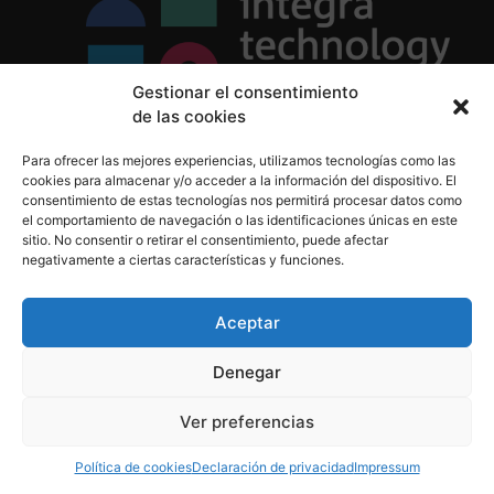
Gestionar el consentimiento
de las cookies
Política de Privacidad
Para ofrecer las mejores experiencias, utilizamos tecnologías como las
Política de Cookies
cookies para almacenar y/o acceder a la información del dispositivo. El
Aviso Legal
consentimiento de estas tecnologías nos permitirá procesar datos como
el comportamiento de navegación o las identificaciones únicas en este
sitio. No consentir o retirar el consentimiento, puede afectar
negativamente a ciertas características y funciones.
informacion@integratecnologia.es
910 607 564
Aceptar
Denegar
© 2023 INTEGRA Technology School. Todos los
Ver preferencias
derechos reservados
Política de cookies
Declaración de privacidad
Impressum