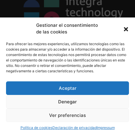
Gestionar el consentimiento
de las cookies
Política de Privacidad
Para ofrecer las mejores experiencias, utilizamos tecnologías como las
Política de Cookies
cookies para almacenar y/o acceder a la información del dispositivo. El
Aviso Legal
consentimiento de estas tecnologías nos permitirá procesar datos como
el comportamiento de navegación o las identificaciones únicas en este
sitio. No consentir o retirar el consentimiento, puede afectar
negativamente a ciertas características y funciones.
informacion@integratecnologia.es
910 607 564
Aceptar
Denegar
© 2023 INTEGRA Technology School. Todos los
Ver preferencias
derechos reservados
Política de cookies
Declaración de privacidad
Impressum