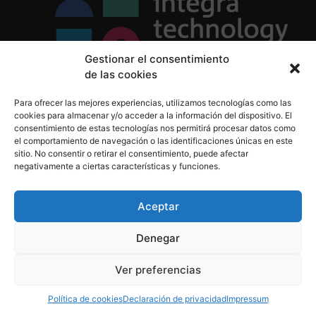
Gestionar el consentimiento
de las cookies
Política de Privacidad
Para ofrecer las mejores experiencias, utilizamos tecnologías como las
Política de Cookies
cookies para almacenar y/o acceder a la información del dispositivo. El
Aviso Legal
consentimiento de estas tecnologías nos permitirá procesar datos como
el comportamiento de navegación o las identificaciones únicas en este
sitio. No consentir o retirar el consentimiento, puede afectar
negativamente a ciertas características y funciones.
informacion@integratecnologia.es
910 607 564
Aceptar
Denegar
© 2023 INTEGRA Technology School. Todos los
Ver preferencias
derechos reservados
Política de cookies
Declaración de privacidad
Impressum