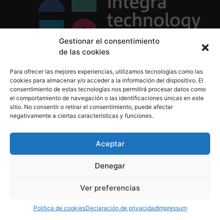
Gestionar el consentimiento
de las cookies
Política de Privacidad
Para ofrecer las mejores experiencias, utilizamos tecnologías como las
Política de Cookies
cookies para almacenar y/o acceder a la información del dispositivo. El
Aviso Legal
consentimiento de estas tecnologías nos permitirá procesar datos como
el comportamiento de navegación o las identificaciones únicas en este
sitio. No consentir o retirar el consentimiento, puede afectar
negativamente a ciertas características y funciones.
informacion@integratecnologia.es
910 607 564
Aceptar
Denegar
© 2023 INTEGRA Technology School. Todos los
Ver preferencias
derechos reservados
Política de cookies
Declaración de privacidad
Impressum