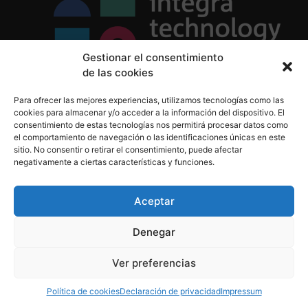
Gestionar el consentimiento
de las cookies
Política de Privacidad
Para ofrecer las mejores experiencias, utilizamos tecnologías como las
Política de Cookies
cookies para almacenar y/o acceder a la información del dispositivo. El
Aviso Legal
consentimiento de estas tecnologías nos permitirá procesar datos como
el comportamiento de navegación o las identificaciones únicas en este
sitio. No consentir o retirar el consentimiento, puede afectar
negativamente a ciertas características y funciones.
informacion@integratecnologia.es
910 607 564
Aceptar
Denegar
© 2023 INTEGRA Technology School. Todos los
Ver preferencias
derechos reservados
Política de cookies
Declaración de privacidad
Impressum