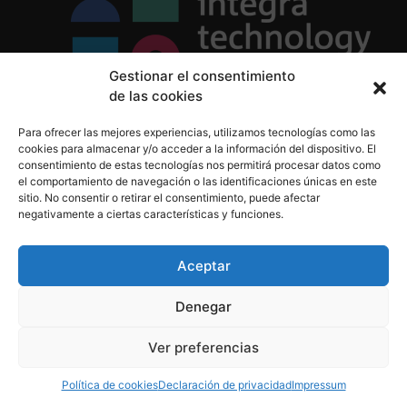
Gestionar el consentimiento
de las cookies
Política de Privacidad
Para ofrecer las mejores experiencias, utilizamos tecnologías como las
Política de Cookies
cookies para almacenar y/o acceder a la información del dispositivo. El
Aviso Legal
consentimiento de estas tecnologías nos permitirá procesar datos como
el comportamiento de navegación o las identificaciones únicas en este
sitio. No consentir o retirar el consentimiento, puede afectar
negativamente a ciertas características y funciones.
informacion@integratecnologia.es
910 607 564
Aceptar
Denegar
© 2023 INTEGRA Technology School. Todos los
Ver preferencias
derechos reservados
Política de cookies
Declaración de privacidad
Impressum