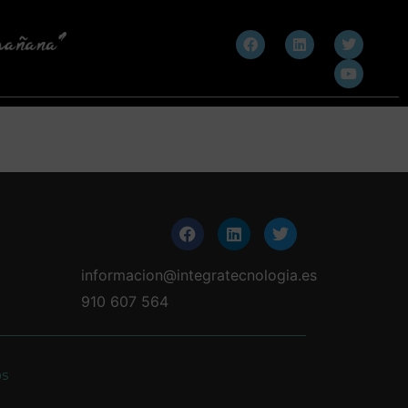
informacion@integratecnologia.es
910 607 564
os