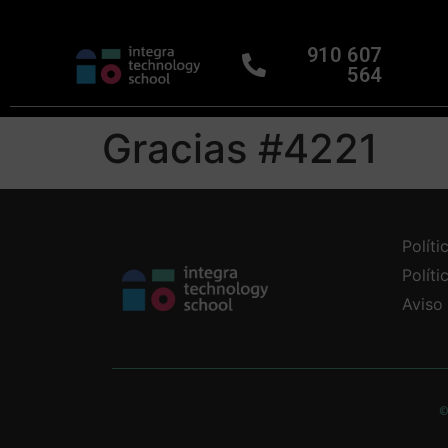
910 607
564
Gracias #4221
Políti
Polít
Aviso
©