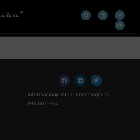
informacion@integratecnologia.es
910 607 564
os