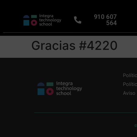
910 607
564
Gracias #4220
Políti
Polít
Aviso
©