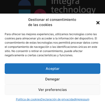
Gestionar el consentimiento
de las cookies
Política de Privacidad
Para ofrecer las mejores experiencias, utilizamos tecnologías como las
Política de Cookies
cookies para almacenar y/o acceder a la información del dispositivo. El
Aviso Legal
consentimiento de estas tecnologías nos permitirá procesar datos como
el comportamiento de navegación o las identificaciones únicas en este
sitio. No consentir o retirar el consentimiento, puede afectar
negativamente a ciertas características y funciones.
informacion@integratecnologia.es
910 607 564
Aceptar
Denegar
© 2023 INTEGRA Technology School. Todos los
Ver preferencias
derechos reservados
Política de cookies
Declaración de privacidad
Impressum