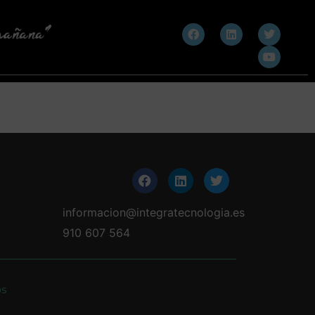
informacion@integratecnologia.es
910 607 564
os