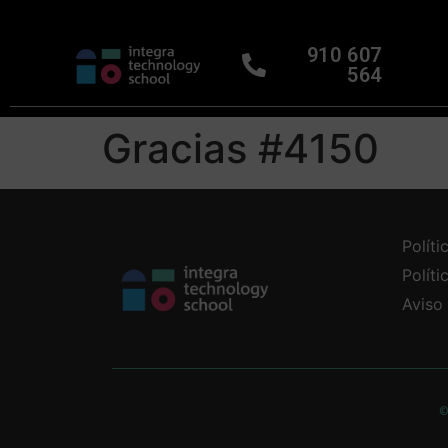
910 607
564
Gracias #4150
Políti
Polít
Aviso
©