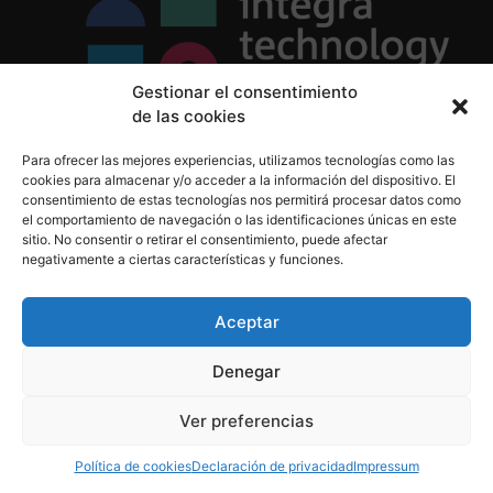
Gestionar el consentimiento
de las cookies
Política de Privacidad
Para ofrecer las mejores experiencias, utilizamos tecnologías como las
Política de Cookies
cookies para almacenar y/o acceder a la información del dispositivo. El
Aviso Legal
consentimiento de estas tecnologías nos permitirá procesar datos como
el comportamiento de navegación o las identificaciones únicas en este
sitio. No consentir o retirar el consentimiento, puede afectar
negativamente a ciertas características y funciones.
informacion@integratecnologia.es
910 607 564
Aceptar
Denegar
© 2023 INTEGRA Technology School. Todos los
Ver preferencias
derechos reservados
Política de cookies
Declaración de privacidad
Impressum