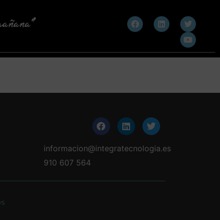
informacion@integratecnologia.es
910 607 564
os