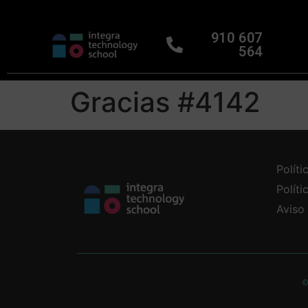
910 607
564
Gracias #4142
Políti
Polít
Aviso
©