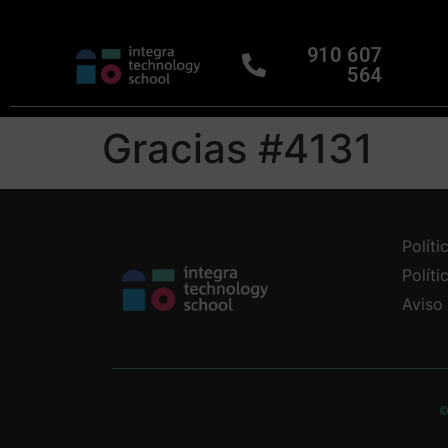
910 607
564
Gracias #4131
Políti
Polít
Aviso
©