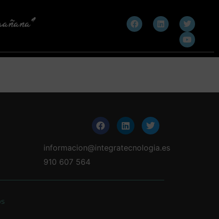
informacion@integratecnologia.es
910 607 564
os