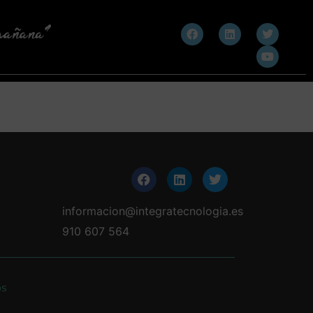
informacion@integratecnologia.es
910 607 564
os