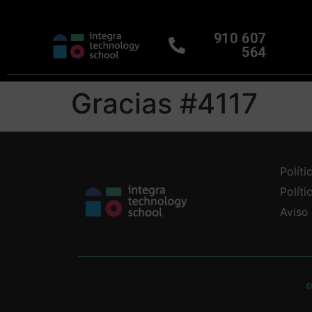
910 607
564
Gracias #4117
Políti
Polít
Aviso
©