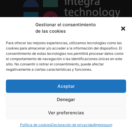
Gestionar el consentimiento
de las cookies
Política de Privacidad
Para ofrecer las mejores experiencias, utilizamos tecnologías como las
Política de Cookies
cookies para almacenar y/o acceder a la información del dispositivo. El
Aviso Legal
consentimiento de estas tecnologías nos permitirá procesar datos como
el comportamiento de navegación o las identificaciones únicas en este
sitio. No consentir o retirar el consentimiento, puede afectar
negativamente a ciertas características y funciones.
informacion@integratecnologia.es
910 607 564
Aceptar
Denegar
© 2023 INTEGRA Technology School. Todos los
Ver preferencias
derechos reservados
Política de cookies
Declaración de privacidad
Impressum