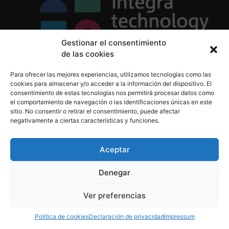
Gestionar el consentimiento
de las cookies
Política de Privacidad
Para ofrecer las mejores experiencias, utilizamos tecnologías como las
Política de Cookies
cookies para almacenar y/o acceder a la información del dispositivo. El
Aviso Legal
consentimiento de estas tecnologías nos permitirá procesar datos como
el comportamiento de navegación o las identificaciones únicas en este
sitio. No consentir o retirar el consentimiento, puede afectar
negativamente a ciertas características y funciones.
informacion@integratecnologia.es
910 607 564
Aceptar
Denegar
© 2023 INTEGRA Technology School. Todos los
Ver preferencias
derechos reservados
Política de cookies
Declaración de privacidad
Impressum