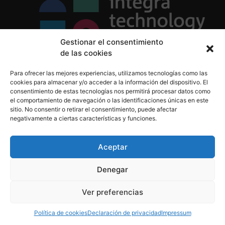
Gestionar el consentimiento
de las cookies
Política de Privacidad
Para ofrecer las mejores experiencias, utilizamos tecnologías como las
Política de Cookies
cookies para almacenar y/o acceder a la información del dispositivo. El
Aviso Legal
consentimiento de estas tecnologías nos permitirá procesar datos como
el comportamiento de navegación o las identificaciones únicas en este
sitio. No consentir o retirar el consentimiento, puede afectar
negativamente a ciertas características y funciones.
informacion@integratecnologia.es
910 607 564
Aceptar
Denegar
© 2023 INTEGRA Technology School. Todos los
Ver preferencias
derechos reservados
Política de cookies
Declaración de privacidad
Impressum