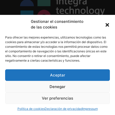
Gestionar el consentimiento
de las cookies
Política de Privacidad
Para ofrecer las mejores experiencias, utilizamos tecnologías como las
Política de Cookies
cookies para almacenar y/o acceder a la información del dispositivo. El
Aviso Legal
consentimiento de estas tecnologías nos permitirá procesar datos como
el comportamiento de navegación o las identificaciones únicas en este
sitio. No consentir o retirar el consentimiento, puede afectar
negativamente a ciertas características y funciones.
informacion@integratecnologia.es
910 607 564
Aceptar
Denegar
© 2023 INTEGRA Technology School. Todos los
Ver preferencias
derechos reservados
Política de cookies
Declaración de privacidad
Impressum