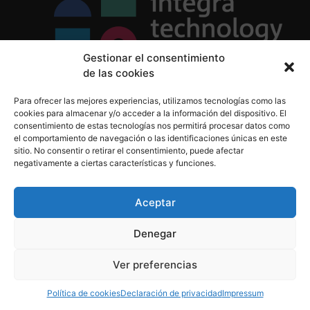
Gestionar el consentimiento
de las cookies
Política de Privacidad
Para ofrecer las mejores experiencias, utilizamos tecnologías como las
Política de Cookies
cookies para almacenar y/o acceder a la información del dispositivo. El
Aviso Legal
consentimiento de estas tecnologías nos permitirá procesar datos como
el comportamiento de navegación o las identificaciones únicas en este
sitio. No consentir o retirar el consentimiento, puede afectar
negativamente a ciertas características y funciones.
informacion@integratecnologia.es
910 607 564
Aceptar
Denegar
© 2023 INTEGRA Technology School. Todos los
Ver preferencias
derechos reservados
Política de cookies
Declaración de privacidad
Impressum