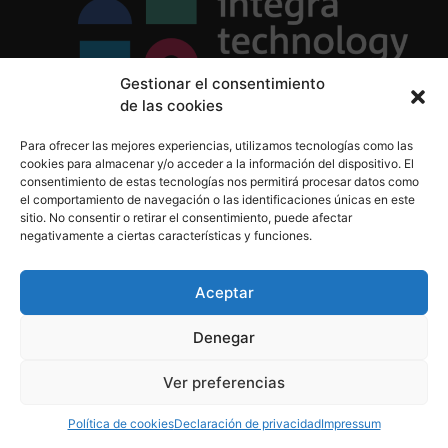
Gestionar el consentimiento
de las cookies
Política de Privacidad
Para ofrecer las mejores experiencias, utilizamos tecnologías como las
Política de Cookies
cookies para almacenar y/o acceder a la información del dispositivo. El
Aviso Legal
consentimiento de estas tecnologías nos permitirá procesar datos como
el comportamiento de navegación o las identificaciones únicas en este
sitio. No consentir o retirar el consentimiento, puede afectar
negativamente a ciertas características y funciones.
informacion@integratecnologia.es
910 607 564
Aceptar
Denegar
© 2023 INTEGRA Technology School. Todos los
Ver preferencias
derechos reservados
Política de cookies
Declaración de privacidad
Impressum